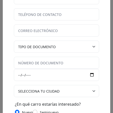
uno propio? Aquí es donde entran las soluciones de
LEASY.
En LEASY puedes acceder a un financiamiento rápido y
seguro para obtener tu auto ideal en menos de 48
horas, incluso si estás en Infocorp. Nuestros planes
incluyen seguro, impuestos y mantenimiento, lo que te
permite enfocarte en generar ingresos sin preocuparte
por trámites adicionales
✅
Pre-evaluación rápida en minutos
y sin
papeleos.
Completa tu registro
.
Preguntas frecuentes sobre InDriver en
Perú
¿En qué ciudades de Perú funciona
InDriver actualmente?
¿En qué carro estarías interesado?
Actualmente, InDriver está presente en más de 10
ciudades, incluyendo Lima, Chiclayo, Arequipa, Trujillo,
Nuevo
Seminuevo