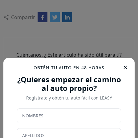
Compartir
Cuéntanos, ¿ Este artículo ha sido útil para ti?
☆
☆
☆
☆
☆
×
OBTÉN TU AUTO EN 48 HORAS
5
/5
¿Quieres empezar el camino
al auto propio?
Regístrate y obtén tu auto fácil con LEASY
POST ANTERIOR
❮
Descubre el Toyota Rush y sus principales
características