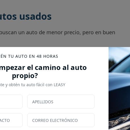
utos usados
 buscan un auto de menor precio, pero en buen
 encuentran disponibles a través de
ÉN TU AUTO EN 48 HORAS
caso, se tomará en cuenta el estado crediticio,
mpezar el camino al auto
propio?
r prestada dependerá de estos factores, así
ar.
te y obtén tu auto fácil con LEASY
generalmente se pagan en cuotas mensuales
o