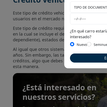
Este tipo de crédito vehicular es el más tradi
usuarios en el mercado nacional.
Este tipo de crédito requiere pasar una riguro
¿En qué carro estarí
en la cual se incluye el detalle de ingresos, s
interesado?
dependiente), estados de cuenta, estado de cal
Nuevo
Seminu
Al igual que otros sistemas de financiamiento,
años. Sin embargo, las tasas de pago en cada
E
créditos, algo que debes tener en cuenta si e
esta manera.
¿Está interesado en
nuestros servicios?