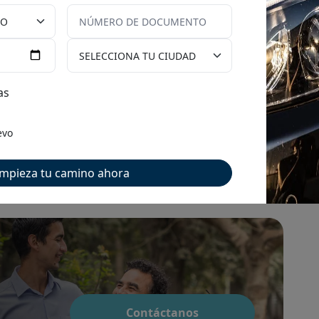
cional y uno de los más buscados por los
sa evaluación por parte de la entidad bancaria,
as
ituación laboral actual (independiente o
ificación en Infocorp, entre otras.
evo
 el periodo de pago puede variar entre 3 y 5
 cuota pueden ser mayores en este tipo de
mpieza tu camino ahora
stás pensando en adquirir tu auto nuevo de
Contáctanos