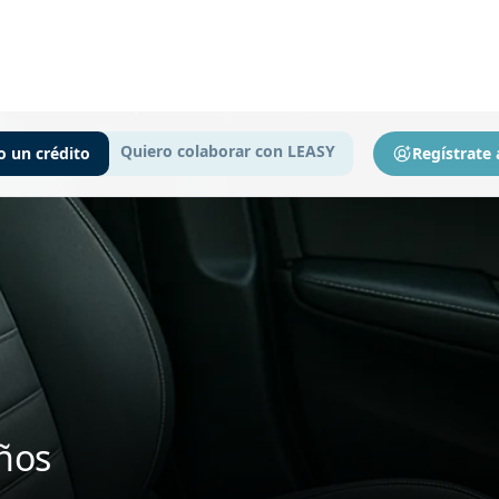
Quiero colaborar con LEASY
o un crédito
Regístrate
eños