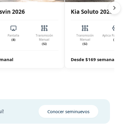
svin 2026
Kia Soluto 2026
Pantalla
Transmisión
Transmisión
Aplica Para Confort
(8)
Manual
Manual
(Sí)
(Sí)
(Sí)
emanal
Desde $169 semanal
í!
Conocer seminuevos