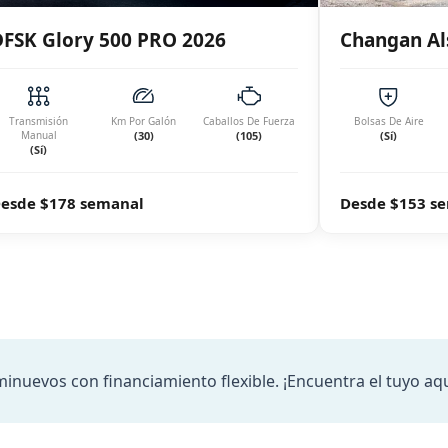
DFSK Glory 500 PRO 2026
Changan Al
Transmisión
Km Por Galón
Caballos De Fuerza
Bolsas De Aire
Manual
(30)
(105)
(Sí)
(Sí)
esde $178 semanal
Desde $153 s
inuevos con financiamiento flexible. ¡Encuentra el tuyo aqu