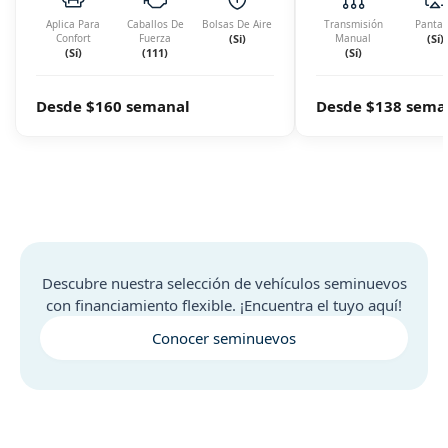
Aplica Para
Caballos De
Bolsas De Aire
Transmisión
Pantal
Confort
Fuerza
(Si)
Manual
(Sí)
(Sí)
(111)
(Sí)
Desde $160 semanal
Desde $138 sema
Descubre nuestra selección de vehículos seminuevos
con financiamiento flexible. ¡Encuentra el tuyo aquí!
Conocer seminuevos